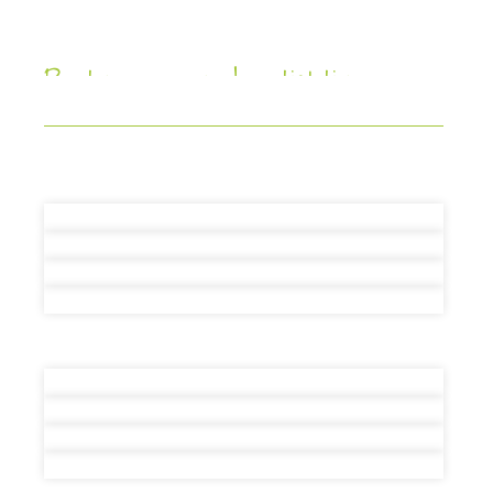
Partners van de stichting
Stichting TOG werkt samen met diverse partners.
Bekijk hier het overzicht.